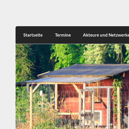
Skip
to
content
Rumphorstviertel e.V.
Startseite
Termine
Akteure und Netzwerk