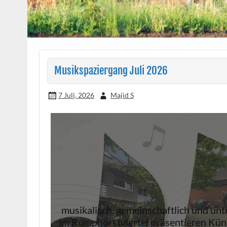
Musikspaziergang Juli 2026
7 Juli, 2026
Majid S
musikalisch, gemeinschaftlich und un
im Rumphorstviertel präsentieren Kün