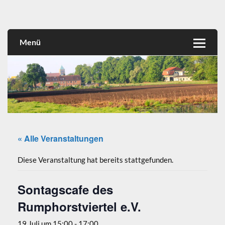
Skip
to
Rumphorstviertel e.V.
content
Menü
« Alle Veranstaltungen
Diese Veranstaltung hat bereits stattgefunden.
Sontagscafe des
Rumphorstviertel e.V.
19 Juli um 15:00
-
17:00