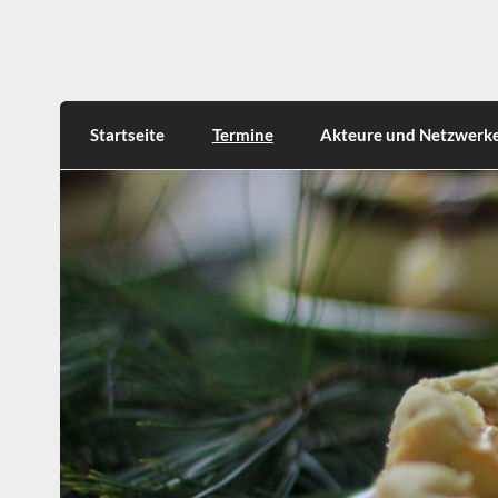
Skip
to
content
Rumphorstviertel e.V.
Startseite
Termine
Akteure und Netzwerk